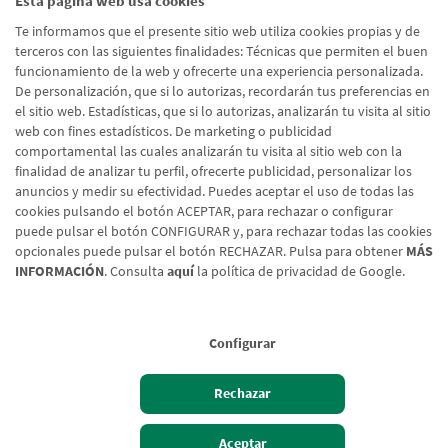
Esta página web usa cookies
He leído y acepto la
Política de Protección de Datos
Te informamos que el presente sitio web utiliza cookies propias y de
Usuarios Web
terceros con las siguientes finalidades: Técnicas que permiten el buen
funcionamiento de la web y ofrecerte una experiencia personalizada.
De personalización, que si lo autorizas, recordarán tus preferencias en
el sitio web. Estadísticas, que si lo autorizas, analizarán tu visita al sitio
Enviar formulario
web con fines estadísticos. De marketing o publicidad
comportamental las cuales analizarán tu visita al sitio web con la
finalidad de analizar tu perfil, ofrecerte publicidad, personalizar los
anuncios y medir su efectividad. Puedes aceptar el uso de todas las
cookies pulsando el botón ACEPTAR, para rechazar o configurar
puede pulsar el botón CONFIGURAR y, para rechazar todas las cookies
opcionales puede pulsar el botón RECHAZAR. Pulsa para obtener
MÁS
INFORMACIÓN
. Consulta
aquí
la política de privacidad de Google.
Configurar
Aviso legal
Rechazar
Política de cookies
Protección de Datos
Aceptar