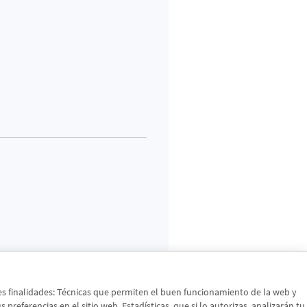
tes finalidades: Técnicas que permiten el buen funcionamiento de la web y
preferencias en el sitio web. Estadísticas, que si lo autorizas, analizarán tu