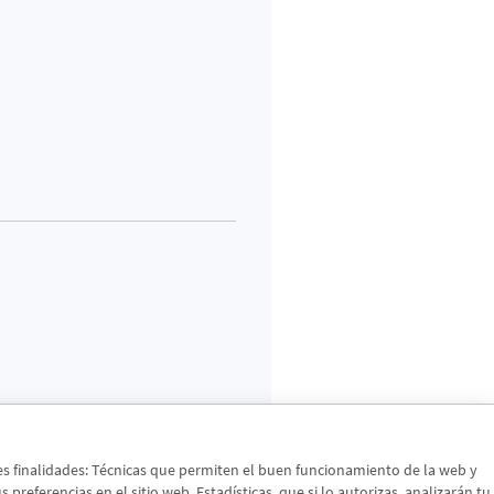
tes finalidades: Técnicas que permiten el buen funcionamiento de la web y
preferencias en el sitio web. Estadísticas, que si lo autorizas, analizarán tu