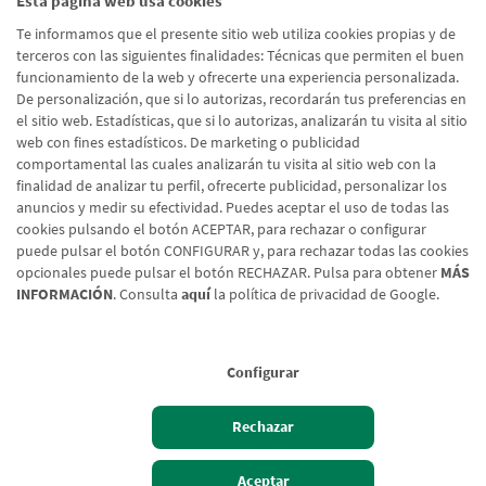
Esta página web usa cookies
He leído y acepto la
Política de Protección de Datos
Te informamos que el presente sitio web utiliza cookies propias y de
Usuarios Web
terceros con las siguientes finalidades: Técnicas que permiten el buen
funcionamiento de la web y ofrecerte una experiencia personalizada.
De personalización, que si lo autorizas, recordarán tus preferencias en
el sitio web. Estadísticas, que si lo autorizas, analizarán tu visita al sitio
Enviar formulario
web con fines estadísticos. De marketing o publicidad
comportamental las cuales analizarán tu visita al sitio web con la
finalidad de analizar tu perfil, ofrecerte publicidad, personalizar los
anuncios y medir su efectividad. Puedes aceptar el uso de todas las
cookies pulsando el botón ACEPTAR, para rechazar o configurar
puede pulsar el botón CONFIGURAR y, para rechazar todas las cookies
opcionales puede pulsar el botón RECHAZAR. Pulsa para obtener
MÁS
INFORMACIÓN
. Consulta
aquí
la política de privacidad de Google.
Configurar
Aviso legal
Rechazar
Política de cookies
Protección de Datos
Aceptar