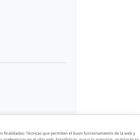
tes finalidades: Técnicas que permiten el buen funcionamiento de la web y
preferencias en el sitio web. Estadísticas, que si lo autorizas, analizarán tu