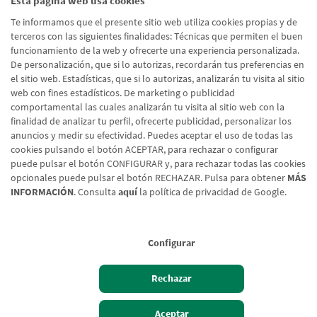
Esta página web usa cookies
He leído y acepto la
Política de Protección de Datos
Te informamos que el presente sitio web utiliza cookies propias y de
Usuarios Web
terceros con las siguientes finalidades: Técnicas que permiten el buen
funcionamiento de la web y ofrecerte una experiencia personalizada.
De personalización, que si lo autorizas, recordarán tus preferencias en
el sitio web. Estadísticas, que si lo autorizas, analizarán tu visita al sitio
Enviar formulario
web con fines estadísticos. De marketing o publicidad
comportamental las cuales analizarán tu visita al sitio web con la
finalidad de analizar tu perfil, ofrecerte publicidad, personalizar los
anuncios y medir su efectividad. Puedes aceptar el uso de todas las
cookies pulsando el botón ACEPTAR, para rechazar o configurar
puede pulsar el botón CONFIGURAR y, para rechazar todas las cookies
opcionales puede pulsar el botón RECHAZAR. Pulsa para obtener
MÁS
INFORMACIÓN
. Consulta
aquí
la política de privacidad de Google.
Configurar
Aviso legal
Rechazar
Política de cookies
Protección de Datos
Aceptar