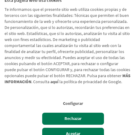
Esta página web usa cookies
He leído y acepto la
Política de Protección de Datos
Te informamos que el presente sitio web utiliza cookies propias y de
Usuarios Web
terceros con las siguientes finalidades: Técnicas que permiten el buen
funcionamiento de la web y ofrecerte una experiencia personalizada.
De personalización, que si lo autorizas, recordarán tus preferencias en
el sitio web. Estadísticas, que si lo autorizas, analizarán tu visita al sitio
Enviar formulario
web con fines estadísticos. De marketing o publicidad
comportamental las cuales analizarán tu visita al sitio web con la
finalidad de analizar tu perfil, ofrecerte publicidad, personalizar los
anuncios y medir su efectividad. Puedes aceptar el uso de todas las
cookies pulsando el botón ACEPTAR, para rechazar o configurar
puede pulsar el botón CONFIGURAR y, para rechazar todas las cookies
opcionales puede pulsar el botón RECHAZAR. Pulsa para obtener
MÁS
INFORMACIÓN
. Consulta
aquí
la política de privacidad de Google.
Configurar
Aviso legal
Rechazar
Política de cookies
Protección de Datos
Aceptar