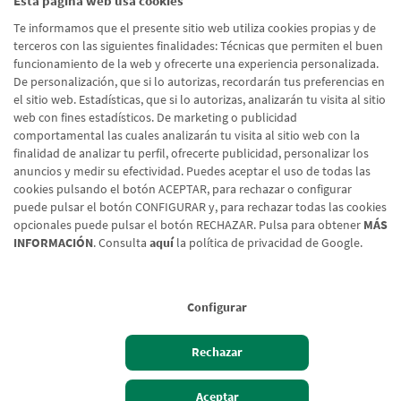
Esta página web usa cookies
He leído y acepto la
Política de Protección de Datos
Te informamos que el presente sitio web utiliza cookies propias y de
Usuarios Web
terceros con las siguientes finalidades: Técnicas que permiten el buen
funcionamiento de la web y ofrecerte una experiencia personalizada.
De personalización, que si lo autorizas, recordarán tus preferencias en
el sitio web. Estadísticas, que si lo autorizas, analizarán tu visita al sitio
Enviar formulario
web con fines estadísticos. De marketing o publicidad
comportamental las cuales analizarán tu visita al sitio web con la
finalidad de analizar tu perfil, ofrecerte publicidad, personalizar los
anuncios y medir su efectividad. Puedes aceptar el uso de todas las
cookies pulsando el botón ACEPTAR, para rechazar o configurar
puede pulsar el botón CONFIGURAR y, para rechazar todas las cookies
opcionales puede pulsar el botón RECHAZAR. Pulsa para obtener
MÁS
INFORMACIÓN
. Consulta
aquí
la política de privacidad de Google.
Configurar
Aviso legal
Rechazar
Política de cookies
Protección de Datos
Aceptar