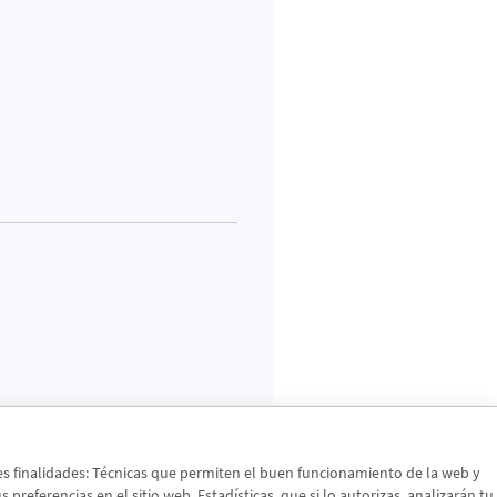
tes finalidades: Técnicas que permiten el buen funcionamiento de la web y
preferencias en el sitio web. Estadísticas, que si lo autorizas, analizarán tu