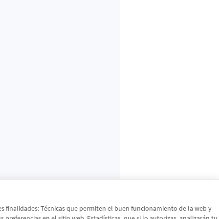
tes finalidades: Técnicas que permiten el buen funcionamiento de la web y
preferencias en el sitio web. Estadísticas, que si lo autorizas, analizarán tu