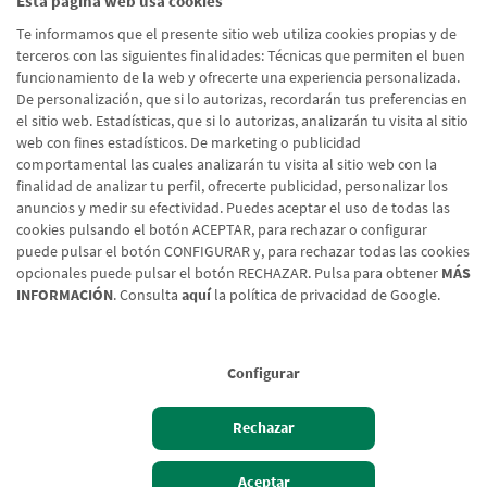
Esta página web usa cookies
He leído y acepto la
Política de Protección de Datos
Te informamos que el presente sitio web utiliza cookies propias y de
Usuarios Web
terceros con las siguientes finalidades: Técnicas que permiten el buen
funcionamiento de la web y ofrecerte una experiencia personalizada.
De personalización, que si lo autorizas, recordarán tus preferencias en
el sitio web. Estadísticas, que si lo autorizas, analizarán tu visita al sitio
Enviar formulario
web con fines estadísticos. De marketing o publicidad
comportamental las cuales analizarán tu visita al sitio web con la
finalidad de analizar tu perfil, ofrecerte publicidad, personalizar los
anuncios y medir su efectividad. Puedes aceptar el uso de todas las
cookies pulsando el botón ACEPTAR, para rechazar o configurar
puede pulsar el botón CONFIGURAR y, para rechazar todas las cookies
opcionales puede pulsar el botón RECHAZAR. Pulsa para obtener
MÁS
INFORMACIÓN
. Consulta
aquí
la política de privacidad de Google.
Configurar
Aviso legal
Rechazar
Política de cookies
Protección de Datos
Aceptar