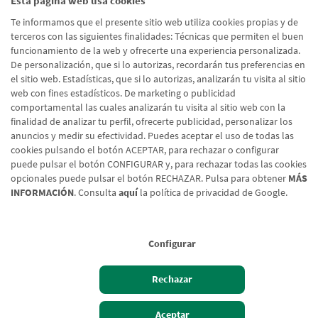
Esta página web usa cookies
He leído y acepto la
Política de Protección de Datos
Te informamos que el presente sitio web utiliza cookies propias y de
Usuarios Web
terceros con las siguientes finalidades: Técnicas que permiten el buen
funcionamiento de la web y ofrecerte una experiencia personalizada.
De personalización, que si lo autorizas, recordarán tus preferencias en
el sitio web. Estadísticas, que si lo autorizas, analizarán tu visita al sitio
Enviar formulario
web con fines estadísticos. De marketing o publicidad
comportamental las cuales analizarán tu visita al sitio web con la
finalidad de analizar tu perfil, ofrecerte publicidad, personalizar los
anuncios y medir su efectividad. Puedes aceptar el uso de todas las
cookies pulsando el botón ACEPTAR, para rechazar o configurar
puede pulsar el botón CONFIGURAR y, para rechazar todas las cookies
opcionales puede pulsar el botón RECHAZAR. Pulsa para obtener
MÁS
INFORMACIÓN
. Consulta
aquí
la política de privacidad de Google.
Configurar
Aviso legal
Rechazar
Política de cookies
Protección de Datos
Aceptar