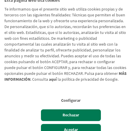
Esta página web usa cookies
He leído y acepto la
Política de Protección de Datos
Te informamos que el presente sitio web utiliza cookies propias y de
Usuarios Web
terceros con las siguientes finalidades: Técnicas que permiten el buen
funcionamiento de la web y ofrecerte una experiencia personalizada.
De personalización, que si lo autorizas, recordarán tus preferencias en
el sitio web. Estadísticas, que si lo autorizas, analizarán tu visita al sitio
Enviar formulario
web con fines estadísticos. De marketing o publicidad
comportamental las cuales analizarán tu visita al sitio web con la
finalidad de analizar tu perfil, ofrecerte publicidad, personalizar los
anuncios y medir su efectividad. Puedes aceptar el uso de todas las
cookies pulsando el botón ACEPTAR, para rechazar o configurar
puede pulsar el botón CONFIGURAR y, para rechazar todas las cookies
opcionales puede pulsar el botón RECHAZAR. Pulsa para obtener
MÁS
INFORMACIÓN
. Consulta
aquí
la política de privacidad de Google.
Configurar
Aviso legal
Rechazar
Política de cookies
Protección de Datos
Aceptar