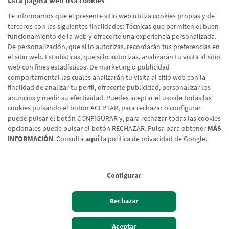
Esta página web usa cookies
He leído y acepto la
Política de Protección de Datos
Te informamos que el presente sitio web utiliza cookies propias y de
Usuarios Web
terceros con las siguientes finalidades: Técnicas que permiten el buen
funcionamiento de la web y ofrecerte una experiencia personalizada.
De personalización, que si lo autorizas, recordarán tus preferencias en
el sitio web. Estadísticas, que si lo autorizas, analizarán tu visita al sitio
Enviar formulario
web con fines estadísticos. De marketing o publicidad
comportamental las cuales analizarán tu visita al sitio web con la
finalidad de analizar tu perfil, ofrecerte publicidad, personalizar los
anuncios y medir su efectividad. Puedes aceptar el uso de todas las
cookies pulsando el botón ACEPTAR, para rechazar o configurar
puede pulsar el botón CONFIGURAR y, para rechazar todas las cookies
opcionales puede pulsar el botón RECHAZAR. Pulsa para obtener
MÁS
INFORMACIÓN
. Consulta
aquí
la política de privacidad de Google.
Configurar
Aviso legal
Rechazar
Política de cookies
Protección de Datos
Aceptar