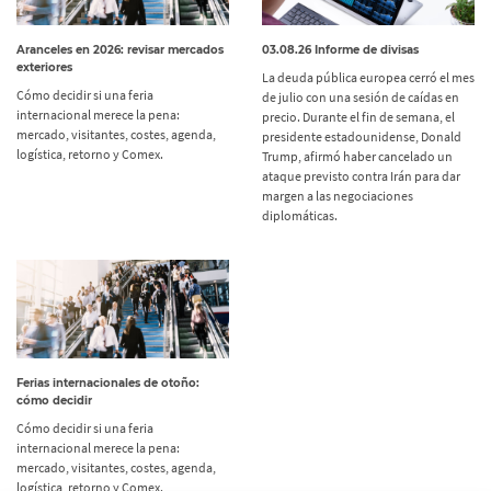
Aranceles en 2026: revisar mercados
03.08.26 Informe de divisas
exteriores
La deuda pública europea cerró el mes
Cómo decidir si una feria
de julio con una sesión de caídas en
internacional merece la pena:
precio. Durante el fin de semana, el
mercado, visitantes, costes, agenda,
presidente estadounidense, Donald
logística, retorno y Comex.
Trump, afirmó haber cancelado un
ataque previsto contra Irán para dar
margen a las negociaciones
diplomáticas.
Ferias internacionales de otoño:
cómo decidir
Cómo decidir si una feria
internacional merece la pena:
mercado, visitantes, costes, agenda,
logística, retorno y Comex.