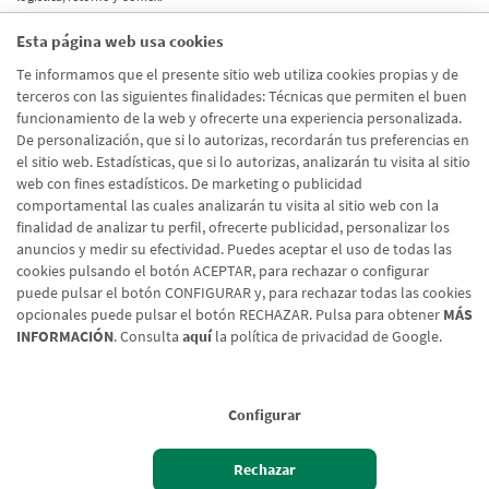
Esta página web usa cookies
Etiquetas
Te informamos que el presente sitio web utiliza cookies propias y de
terceros con las siguientes finalidades: Técnicas que permiten el buen
Actualidad
(514)
funcionamiento de la web y ofrecerte una experiencia personalizada.
De personalización, que si lo autorizas, recordarán tus preferencias en
Internacional
(490)
el sitio web. Estadísticas, que si lo autorizas, analizarán tu visita al sitio
Empresa
(138)
web con fines estadísticos. De marketing o publicidad
comportamental las cuales analizarán tu visita al sitio web con la
Recomendaciones
(41)
finalidad de analizar tu perfil, ofrecerte publicidad, personalizar los
anuncios y medir su efectividad. Puedes aceptar el uso de todas las
Internacional - Cloned
(8)
cookies pulsando el botón ACEPTAR, para rechazar o configurar
Actualidad - Cloned
(8)
puede pulsar el botón CONFIGURAR y, para rechazar todas las cookies
opcionales puede pulsar el botón RECHAZAR. Pulsa para obtener
MÁS
INFORMACIÓN
. Consulta
aquí
la política de privacidad de Google.
Configurar
Aviso legal
Rechazar