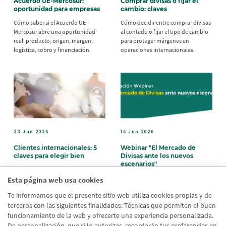
Acuerdo UE-Mercosur:
Comprar divisas o fijar el
oportunidad para empresas
cambio: claves
Cómo saber si el Acuerdo UE-
Cómo decidir entre comprar divisas
Mercosur abre una oportunidad
al contado o fijar el tipo de cambio
real: producto, origen, margen,
para proteger márgenes en
logística, cobro y financiación.
operaciones internacionales.
23 Jun 2026
16 Jun 2026
Clientes internacionales: 5
Webinar "El Mercado de
claves para elegir bien
Divisas ante los nuevos
escenarios"
Cómo evaluar clientes
El equipo del Área Internacional de
internacionales antes de exportar
Esta página web usa cookies
Banco Cooperativo Español ofrece
para reducir riesgos de impago,
un análisis detallado del mercado
Te informamos que el presente sitio web utiliza cookies propias y de
proteger liquidez y operar con más
de divisas
seguridad.
terceros con las siguientes finalidades: Técnicas que permiten el buen
funcionamiento de la web y ofrecerte una experiencia personalizada.
De personalización, que si lo autorizas, recordarán tus preferencias en