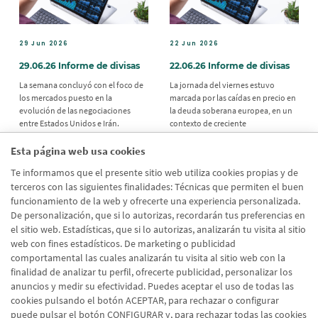
29 Jun 2026
22 Jun 2026
29.06.26 Informe de divisas
22.06.26 Informe de divisas
La semana concluyó con el foco de
La jornada del viernes estuvo
los mercados puesto en la
marcada por las caídas en precio en
evolución de las negociaciones
la deuda soberana europea, en un
entre Estados Unidos e Irán.
contexto de creciente
incertidumbre geopolítica tras
conocerse el aplazamiento de la
Esta página web usa cookies
reunión prevista en Suiza entre
Te informamos que el presente sitio web utiliza cookies propias y de
Estados Unidos e Irán para avanzar
en un acuerdo de paz.
terceros con las siguientes finalidades: Técnicas que permiten el buen
funcionamiento de la web y ofrecerte una experiencia personalizada.
De personalización, que si lo autorizas, recordarán tus preferencias en
el sitio web. Estadísticas, que si lo autorizas, analizarán tu visita al sitio
web con fines estadísticos. De marketing o publicidad
comportamental las cuales analizarán tu visita al sitio web con la
Sigui
›
Paginación
finalidad de analizar tu perfil, ofrecerte publicidad, personalizar los
1
2
3
4
5
6
7
8
9
pági
anuncios y medir su efectividad. Puedes aceptar el uso de todas las
cookies pulsando el botón ACEPTAR, para rechazar o configurar
puede pulsar el botón CONFIGURAR y, para rechazar todas las cookies