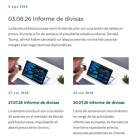
3 Ago 2026
03.08.26 Informe de divisas
La deuda pública europea cerró el mes de julio con una sesión de caídas en
precio. Durante el fin de semana, el presidente estadounidense, Donald
Trump, afirmó haber cancelado un ataque previsto contra Irán para dar
margen a las negociaciones diplomáticas.
27 Jul 2026
20 Jul 2026
27.07.26 Informe de divisas
20.07.26 Informe de divisas
La semana concluyó con una sesión
Cierre de semana con movimientos
de avances en el mercado de deuda
en rango de las principales
pública europea, impulsando al
referencias europeas, el mercado se
alza el precio de los bonos.
mantiene expectante ante las
tensiones persistentes en Oriente