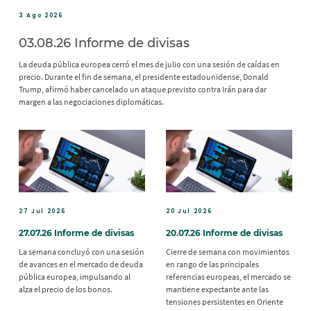
3 Ago 2026
03.08.26 Informe de divisas
La deuda pública europea cerró el mes de julio con una sesión de caídas en
precio. Durante el fin de semana, el presidente estadounidense, Donald
Trump, afirmó haber cancelado un ataque previsto contra Irán para dar
margen a las negociaciones diplomáticas.
27 Jul 2026
20 Jul 2026
27.07.26 Informe de divisas
20.07.26 Informe de divisas
La semana concluyó con una sesión
Cierre de semana con movimientos
de avances en el mercado de deuda
en rango de las principales
pública europea, impulsando al
referencias europeas, el mercado se
alza el precio de los bonos.
mantiene expectante ante las
tensiones persistentes en Oriente