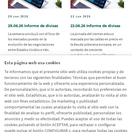
29 Jun 2026
22 Jun 2026
29.06.26 Informe de divisas
22.06.26 Informe de divisas
La semana concluyó con el foco de
La jornada del viernes estuvo
los mercados puesto en la
marcada por las caídas en precio en
evolución de las negociaciones
la deuda soberana europea, en un
entre Estados Unidos e Irán.
contexto de creciente
incertidumbre geopolítica tras
conocerse el aplazamiento de la
Esta página web usa cookies
reunión prevista en Suiza entre
Estados Unidos e Irán para avanzar
Te informamos que el presente sitio web utiliza cookies propias y de
en un acuerdo de paz.
terceros con las siguientes finalidades: Técnicas que permiten el buen
funcionamiento de la web y ofrecerte una experiencia personalizada.
De personalización, que si lo autorizas, recordarán tus preferencias en
el sitio web. Estadísticas, que si lo autorizas, analizarán tu visita al sitio
web con fines estadísticos. De marketing o publicidad
comportamental las cuales analizarán tu visita al sitio web con la
Sigui
›
Paginación
finalidad de analizar tu perfil, ofrecerte publicidad, personalizar los
1
2
3
4
5
6
7
8
9
pági
anuncios y medir su efectividad. Puedes aceptar el uso de todas las
cookies pulsando el botón ACEPTAR, para rechazar o configurar
puede pulsar el botón CONFIGURAR y, para rechazar todas las cookies