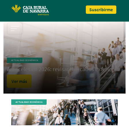
Pasar al contenido principal
Suscribirme
ACTUALIDAD ECONÓMICA
Aranceles en 2026: revisar mercados exteriores
Ver más
ACTUALIDAD ECONÓMICA