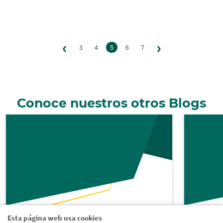
Página
Siguient
‹
›
Paginación
3
4
5
6
7
anterior
página
Conoce nuestros otros Blogs
Esta página web usa cookies