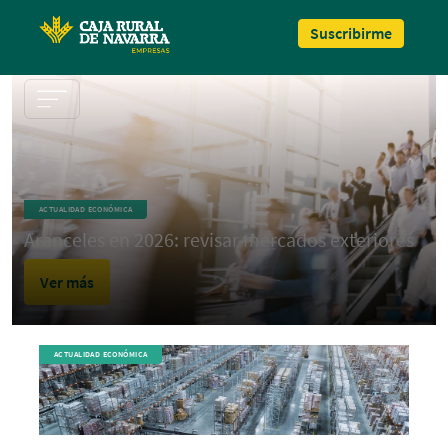
Pasar al contenido principal
Suscribirme
ACTUALIDAD ECONÓMICA
Aranceles en 2026: revisar mercados exteriores
Ver más
ACTUALIDAD ECONÓMICA