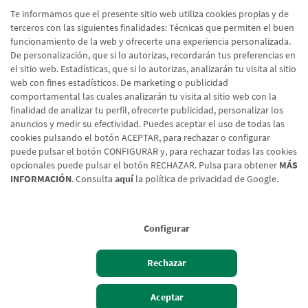
Te informamos que el presente sitio web utiliza cookies propias y de
Blog Particulares
Blog A
terceros con las siguientes finalidades: Técnicas que permiten el buen
funcionamiento de la web y ofrecerte una experiencia personalizada.
De personalización, que si lo autorizas, recordarán tus preferencias en
Actualidad, promociones,
Toda la
el sitio web. Estadísticas, que si lo autorizas, analizarán tu visita al sitio
recomendaciones y mucho más
sociale
web con fines estadísticos. De marketing o publicidad
comportamental las cuales analizarán tu visita al sitio web con la
finalidad de analizar tu perfil, ofrecerte publicidad, personalizar los
Acceder al blog
Acced
anuncios y medir su efectividad. Puedes aceptar el uso de todas las
cookies pulsando el botón ACEPTAR, para rechazar o configurar
puede pulsar el botón CONFIGURAR y, para rechazar todas las cookies
opcionales puede pulsar el botón RECHAZAR. Pulsa para obtener
MÁS
INFORMACIÓN
. Consulta
aquí
la política de privacidad de Google.
Configurar
Aviso legal
Rechazar
Política de cookies
Protección de Datos
Aceptar