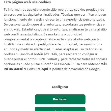
Esta página web usa cookies
Te informamos que el presente sitio web utiliza cookies propias y de
Blog Particulares
Blog A
terceros con las siguientes finalidades: Técnicas que permiten el buen
funcionamiento de la web y ofrecerte una experiencia personalizada.
De personalización, que si lo autorizas, recordarán tus preferencias en
Actualidad, promociones,
Toda la
el sitio web. Estadísticas, que si lo autorizas, analizarán tu visita al sitio
recomendaciones y mucho más
sociale
web con fines estadísticos. De marketing o publicidad
comportamental las cuales analizarán tu visita al sitio web con la
finalidad de analizar tu perfil, ofrecerte publicidad, personalizar los
Acceder al blog
Acced
anuncios y medir su efectividad. Puedes aceptar el uso de todas las
cookies pulsando el botón ACEPTAR, para rechazar o configurar
puede pulsar el botón CONFIGURAR y, para rechazar todas las cookies
opcionales puede pulsar el botón RECHAZAR. Pulsa para obtener
MÁS
INFORMACIÓN
. Consulta
aquí
la política de privacidad de Google.
Configurar
Aviso legal
Rechazar
Política de cookies
Protección de Datos