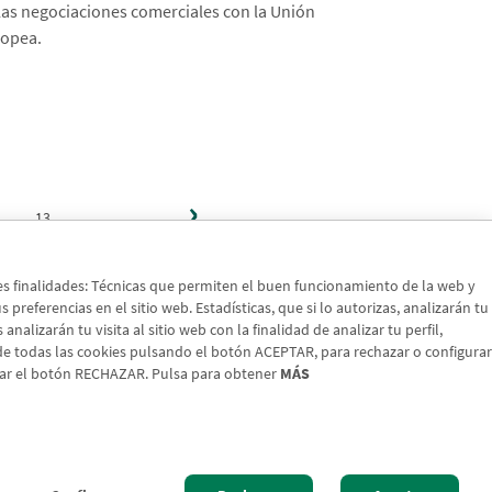
las negociaciones comerciales con la Unión
opea.
Siguiente
›
página
13
…
tes finalidades: Técnicas que permiten el buen funcionamiento de la web y
preferencias en el sitio web. Estadísticas, que si lo autorizas, analizarán tu
nalizarán tu visita al sitio web con la finalidad de analizar tu perfil,
 de todas las cookies pulsando el botón ACEPTAR, para rechazar o configurar
sar el botón RECHAZAR. Pulsa para obtener
MÁS