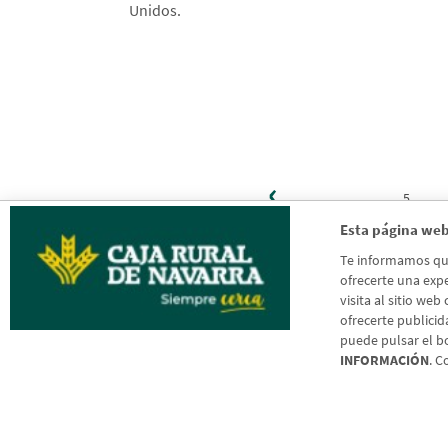
Unidos.
Página
‹
Paginación
anterior
…
5
Esta página web
Te informamos que 
ofrecerte una expe
visita al sitio web
ofrecerte publicid
puede pulsar el b
INFORMACIÓN
. C