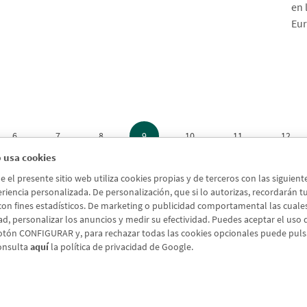
en 
Eur
6
7
8
9
10
11
12
 usa cookies
el presente sitio web utiliza cookies propias y de terceros con las siguien
riencia personalizada. De personalización, que si lo autorizas, recordarán tus 
 con fines estadísticos. De marketing o publicidad comportamental las cuales a
ad, personalizar los anuncios y medir su efectividad. Puedes aceptar el uso
otón CONFIGURAR y, para rechazar todas las cookies opcionales puede pul
onsulta
aquí
la política de privacidad de Google.
Aviso legal
Política de cookies
Protección de Datos