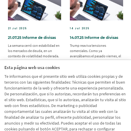
21 Jul 2025
14 Jul 2025
21.07.25 Informe de divisas
14.07.25 Informe de divisas
La semana cerró con estabilidad en
Trump reaviva tensiones
los mercados de deuda, en un
comerciales. Como ya
contexto de volatilidad moderada.
avanzábamos el pasado viernes, el
En EE., los rendimientos de los
presidente propuso un arancel del
Treasuries cayeron 3 puntos básicos
35% a exportaciones canadienses y
Esta página web usa cookies
el viernes, con el 2Y en 3.87% y el
europeas fuera del acuerdo actual.
Te informamos que el presente sitio web utiliza cookies propias y de
10Y en 4.42%
terceros con las siguientes finalidades: Técnicas que permiten el buen
funcionamiento de la web y ofrecerte una experiencia personalizada.
De personalización, que si lo autorizas, recordarán tus preferencias en
el sitio web. Estadísticas, que si lo autorizas, analizarán tu visita al sitio
web con fines estadísticos. De marketing o publicidad
comportamental las cuales analizarán tu visita al sitio web con la
Página
Sig
‹
›
Paginación
finalidad de analizar tu perfil, ofrecerte publicidad, personalizar los
4
5
6
7
8
9
10
11
12
anterior
pág
anuncios y medir su efectividad. Puedes aceptar el uso de todas las
cookies pulsando el botón ACEPTAR, para rechazar o configurar