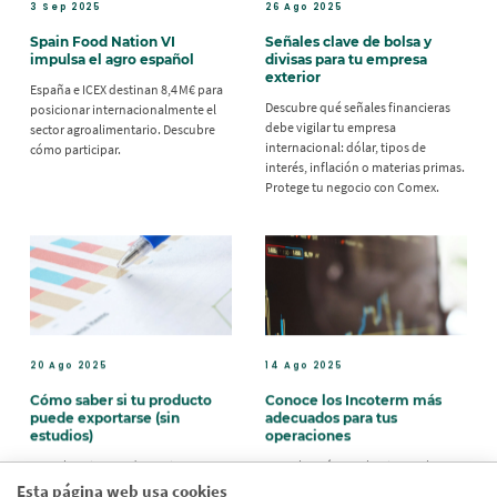
3 Sep 2025
26 Ago 2025
Spain Food Nation VI
Señales clave de bolsa y
impulsa el agro español
divisas para tu empresa
exterior
España e ICEX destinan 8,4 M€ para
Descubre qué señales financieras
posicionar internacionalmente el
debe vigilar tu empresa
sector agroalimentario. Descubre
internacional: dólar, tipos de
cómo participar.
interés, inflación o materias primas.
Protege tu negocio con Comex.
20 Ago 2025
14 Ago 2025
Cómo saber si tu producto
Conoce los Incoterm más
puede exportarse (sin
adecuados para tus
estudios)
operaciones
Descubre si tu producto tiene
Descubre cómo seleccionar el
potencial internacional usando
Incoterm correcto para asegurar el
Esta página web usa cookies