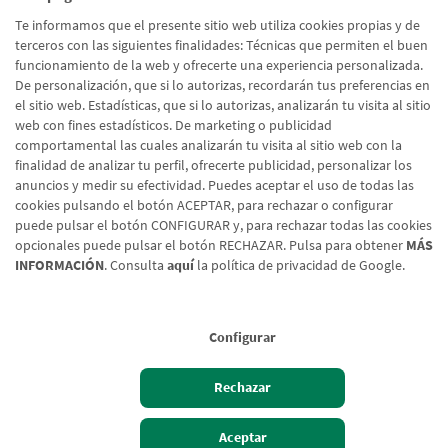
fuentes oficiales, datos públicos y
éxito en tus transacciones
herramientas digitales accesibles
internacionales.
Te informamos que el presente sitio web utiliza cookies propias y de
para pymes.
terceros con las siguientes finalidades: Técnicas que permiten el buen
funcionamiento de la web y ofrecerte una experiencia personalizada.
De personalización, que si lo autorizas, recordarán tus preferencias en
el sitio web. Estadísticas, que si lo autorizas, analizarán tu visita al sitio
web con fines estadísticos. De marketing o publicidad
comportamental las cuales analizarán tu visita al sitio web con la
Página
Sig
‹
›
Paginación
finalidad de analizar tu perfil, ofrecerte publicidad, personalizar los
4
5
6
7
8
9
10
11
12
anterior
pág
anuncios y medir su efectividad. Puedes aceptar el uso de todas las
cookies pulsando el botón ACEPTAR, para rechazar o configurar
puede pulsar el botón CONFIGURAR y, para rechazar todas las cookies
opcionales puede pulsar el botón RECHAZAR. Pulsa para obtener
MÁS
INFORMACIÓN
. Consulta
aquí
la política de privacidad de Google.
Configurar
Aviso legal
Rechazar
Política de cookies
Protección de Datos
Aceptar