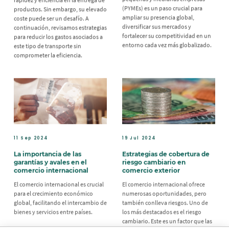
(PYMEs) es un paso crucial para
productos. Sin embargo, su elevado
ampliar su presencia global,
coste puede ser un desafío. A
diversificar sus mercados y
continuación, revisamos estrategias
fortalecer su competitividad en un
para reducir los gastos asociados a
entorno cada vez más globalizado.
este tipo de transporte sin
comprometer la eficiencia.
11 Sep 2024
19 Jul 2024
La importancia de las
Estrategias de cobertura de
garantías y avales en el
riesgo cambiario en
comercio internacional
comercio exterior
El comercio internacional es crucial
El comercio internacional ofrece
para el crecimiento económico
numerosas oportunidades, pero
global, facilitando el intercambio de
también conlleva riesgos. Uno de
bienes y servicios entre países.
los más destacados es el riesgo
cambiario. Este es un factor que las
empresas no pueden manejar