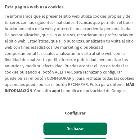
directamente y puede influir
Esta página web usa cookies
negativamente en los resultados de
las actividades e inversiones
Te informamos que el presente sitio web utiliza cookies propias y de
internacionales.
terceros con las siguientes finalidades: Técnicas que permiten el buen
funcionamiento de la web y ofrecerte una experiencia personalizada.
De personalización, que si lo autorizas, recordarán tus preferencias en
el sitio web. Estadísticas, que si lo autorizas, analizarán tu visita al sitio
web con fines estadísticos. De marketing o publicidad
comportamental las cuales analizarán tu visita al sitio web con la
Siguiente
›
Paginación
finalidad de analizar tu perfil, ofrecerte publicidad, personalizar los
1
2
3
4
5
página
anuncios y medir su efectividad. Puedes aceptar el uso de todas las
cookies pulsando el botón ACEPTAR, para rechazar o configurar
puede pulsar el botón CONFIGURAR y, para rechazar todas las cookies
opcionales puede pulsar el botón RECHAZAR. Pulsa para obtener
MÁS
INFORMACIÓN
. Consulta
aquí
la política de privacidad de Google.
Configurar
Aviso legal
Rechazar
Política de cookies