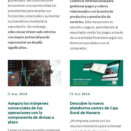
globalizado, las corporaciones
comercio internacional para
encuentran una oportunidad sin
gestionar pagos y cobros
precedentes para ampliar sus
relacionados con la venta de
horizontes comerciales y aumentar
productos o prestación de
sus beneficios mediante la
servicios.
Este mecanismo es
exportación. Sin embargo,
sencillo y seguro, permitiendo al
seleccionar el mercado externo
exportador recibir los pagos a través
con mayor potencial puede
de una entidad financiera según los
representar un desafío
términos acordados con el
significativo.
comprador.
11 Nov 2024
13 Oct 2024
Asegura los márgenes
Descubre la nueva
comerciales de tus
plataforma comex de Caja
operaciones con la
Rural de Navarra
compraventa de divisas a
¿Mi empresa cuenta con los
plazo
recursos necesarios para comenzar
Cerrar un nuevo acuerdo comercial