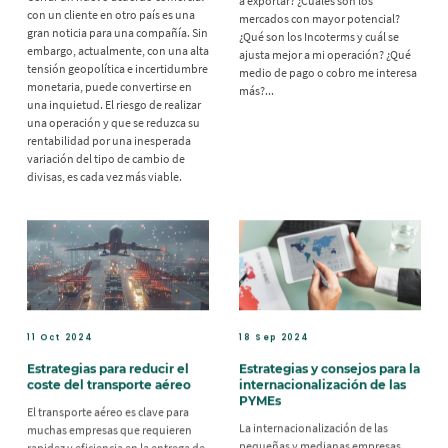
a exportar? ¿Cuáles son los
con un cliente en otro país es una
mercados con mayor potencial?
gran noticia para una compañía. Sin
¿Qué son los Incoterms y cuál se
embargo, actualmente, con una alta
ajusta mejor a mi operación? ¿Qué
tensión geopolítica e incertidumbre
medio de pago o cobro me interesa
monetaria, puede convertirse en
más?...
una inquietud. El riesgo de realizar
una operación y que se reduzca su
rentabilidad por una inesperada
variación del tipo de cambio de
divisas, es cada vez más viable.
11 Oct 2024
18 Sep 2024
Estrategias para reducir el
Estrategias y consejos para la
coste del transporte aéreo
internacionalización de las
PYMEs
El transporte aéreo es clave para
La internacionalización de las
muchas empresas que requieren
pequeñas y medianas empresas
rapidez y eficiencia en la entrega de