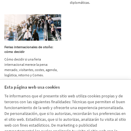
diplomáticas.
Ferias internacionales de otoño:
cómo decidir
Cómo decidir si una feria
internacional merece la pena:
mercado, visitantes, costes, agenda,
logística, retorno y Comex.
Esta página web usa cookies
Etiquetas
Te informamos que el presente sitio web utiliza cookies propias y de
terceros con las siguientes finalidades: Técnicas que permiten el buen
Actualidad
(514)
funcionamiento de la web y ofrecerte una experiencia personalizada.
De personalización, que si lo autorizas, recordarán tus preferencias en
Internacional
(490)
el sitio web. Estadísticas, que si lo autorizas, analizarán tu visita al sitio
Empresa
(138)
web con fines estadísticos. De marketing o publicidad