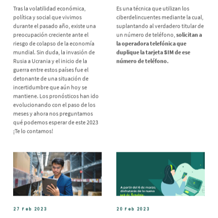
Tras la volatilidad económica,
Es una técnica que utilizan los
política y social que vivimos
ciberdelincuentes mediante la cual,
durante el pasado año, existe una
suplantando al verdadero titular de
preocupación creciente ante el
un número de teléfono,
solicitan a
riesgo de colapso de la economía
la operadora telefónica que
mundial. Sin duda, la invasión de
duplique la tarjeta SIM de ese
Rusia a Ucrania y el inicio de la
número de teléfono.
guerra entre estos países fue el
detonante de una situación de
incertidumbre que aún hoy se
mantiene. Los pronósticos han ido
evolucionando con el paso de los
meses y ahora nos preguntamos
qué podemos esperar de este 2023
¡Te lo contamos!
27 Feb 2023
20 Feb 2023