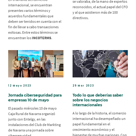
se valoraba, de la mano de expertos
internacional, se encuentran
reconocidos, el actual papel del CFO
presentes varios términos y
y al que asistieron más de 100
acuerdos fundamentales que
directivos.
deben ser tenidos en cuenta con el
fin de llevar a cabo transacciones
exitosas. Entre estos términos se
encuentran los
INCOTERMS
.
12 Mayo 2023
29 Mar 2023
Jornada ciberseguridad para
Todo lo que deberías saber
empresas 10 de mayo
sobre los negocios
internacionales
El pasado miércoles 10 de mayo
A lo largo de la historia, el comercio
Caja Rural de Navarra organizó
internacional ha desempeñado un
junto con Entelgy, en las
papel fundamental en el
instalaciones del Club de Markting
crecimiento económico y el
de Navarra una jornada sobre
bienestar de muchas naciones. Con
ciberseguridad.