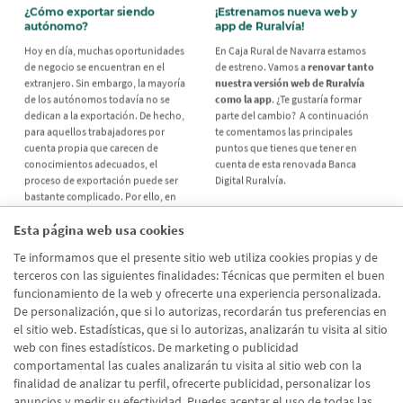
¿Cómo exportar siendo
¡Estrenamos nueva web y
autónomo?
app de Ruralvía!
Hoy en día, muchas oportunidades
En Caja Rural de Navarra estamos
de negocio se encuentran en el
de estreno. Vamos a
renovar tanto
extranjero. Sin embargo, la mayoría
nuestra versión web de Ruralvía
de los autónomos todavía no se
como la app
. ¿Te gustaría formar
dedican a la exportación. De hecho,
parte del cambio? A continuación
para aquellos trabajadores por
te comentamos las principales
cuenta propia que carecen de
puntos que tienes que tener en
conocimientos adecuados, el
cuenta de esta renovada Banca
proceso de exportación puede ser
Digital Ruralvía.
bastante complicado. Por ello, en
este post te contamos todos los
pasos que debes seguir para
Esta página web usa cookies
exportar un producto con el menor
Te informamos que el presente sitio web utiliza cookies propias y de
riesgo posible. ¿Quieres saber más?
¡Sigue leyendo!
terceros con las siguientes finalidades: Técnicas que permiten el buen
funcionamiento de la web y ofrecerte una experiencia personalizada.
De personalización, que si lo autorizas, recordarán tus preferencias en
el sitio web. Estadísticas, que si lo autorizas, analizarán tu visita al sitio
web con fines estadísticos. De marketing o publicidad
comportamental las cuales analizarán tu visita al sitio web con la
Página
Siguient
‹
›
Paginación
finalidad de analizar tu perfil, ofrecerte publicidad, personalizar los
1
2
3
4
5
anterior
página
anuncios y medir su efectividad. Puedes aceptar el uso de todas las