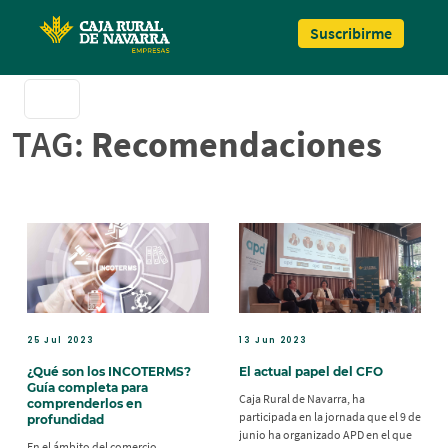
Pasar al contenido principal
Suscribirme
TAG:
Recomendaciones
25 Jul 2023
13 Jun 2023
¿Qué son los INCOTERMS?
El actual papel del CFO
Guía completa para
Caja Rural de Navarra, ha
comprenderlos en
participada en la jornada que el 9 de
profundidad
junio ha organizado APD en el que
En el ámbito del comercio