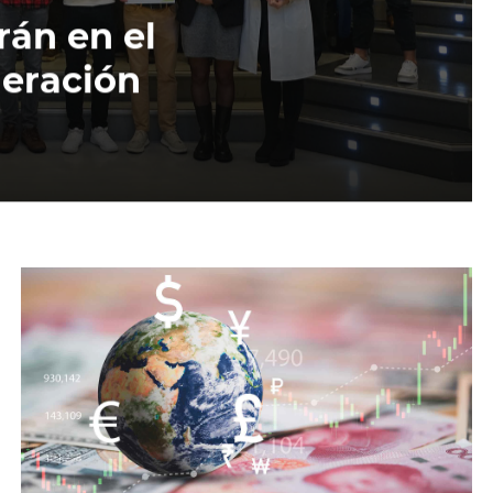
rán en el
leración