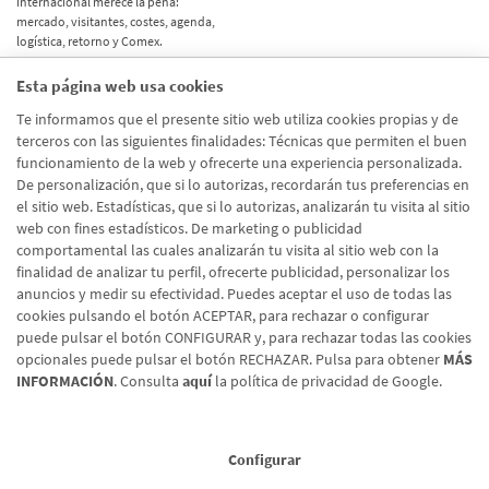
internacional merece la pena:
mercado, visitantes, costes, agenda,
logística, retorno y Comex.
Esta página web usa cookies
Etiquetas
Te informamos que el presente sitio web utiliza cookies propias y de
terceros con las siguientes finalidades: Técnicas que permiten el buen
Actualidad
(514)
funcionamiento de la web y ofrecerte una experiencia personalizada.
De personalización, que si lo autorizas, recordarán tus preferencias en
Internacional
(490)
el sitio web. Estadísticas, que si lo autorizas, analizarán tu visita al sitio
Empresa
(138)
web con fines estadísticos. De marketing o publicidad
comportamental las cuales analizarán tu visita al sitio web con la
Recomendaciones
(41)
finalidad de analizar tu perfil, ofrecerte publicidad, personalizar los
anuncios y medir su efectividad. Puedes aceptar el uso de todas las
Internacional - Cloned
(8)
cookies pulsando el botón ACEPTAR, para rechazar o configurar
Actualidad - Cloned
(8)
puede pulsar el botón CONFIGURAR y, para rechazar todas las cookies
opcionales puede pulsar el botón RECHAZAR. Pulsa para obtener
MÁS
INFORMACIÓN
. Consulta
aquí
la política de privacidad de Google.
Configurar