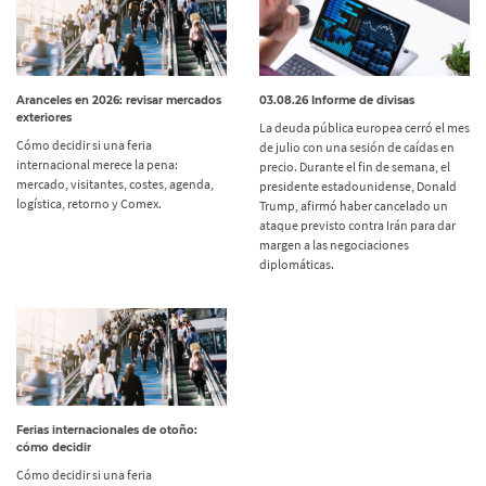
Aranceles en 2026: revisar mercados
03.08.26 Informe de divisas
exteriores
La deuda pública europea cerró el mes
Cómo decidir si una feria
de julio con una sesión de caídas en
internacional merece la pena:
precio. Durante el fin de semana, el
mercado, visitantes, costes, agenda,
presidente estadounidense, Donald
logística, retorno y Comex.
Trump, afirmó haber cancelado un
ataque previsto contra Irán para dar
margen a las negociaciones
diplomáticas.
Ferias internacionales de otoño:
cómo decidir
Cómo decidir si una feria