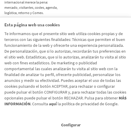
internacional merece la pena:
mercado, visitantes, costes, agenda,
logística, retorno y Comex.
Esta página web usa cookies
Etiquetas
Te informamos que el presente sitio web utiliza cookies propias y de
terceros con las siguientes finalidades: Técnicas que permiten el buen
Actualidad
(514)
funcionamiento de la web y ofrecerte una experiencia personalizada.
De personalización, que si lo autorizas, recordarán tus preferencias en
Internacional
(490)
el sitio web. Estadísticas, que si lo autorizas, analizarán tu visita al sitio
Empresa
(138)
web con fines estadísticos. De marketing o publicidad
comportamental las cuales analizarán tu visita al sitio web con la
Recomendaciones
(41)
finalidad de analizar tu perfil, ofrecerte publicidad, personalizar los
anuncios y medir su efectividad. Puedes aceptar el uso de todas las
Internacional - Cloned
(8)
cookies pulsando el botón ACEPTAR, para rechazar o configurar
Actualidad - Cloned
(8)
puede pulsar el botón CONFIGURAR y, para rechazar todas las cookies
opcionales puede pulsar el botón RECHAZAR. Pulsa para obtener
MÁS
INFORMACIÓN
. Consulta
aquí
la política de privacidad de Google.
Configurar