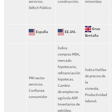
servicios.
construcción.
minoristas
Déficit Público
Gran
España
EE.UU.
Bretaña
Índice
compras MBA,
mercado
hipotecario,
Índice Halifax
refinanciación
de precios de
PMI sector
hipotecas.
la
servicios.
Cambio
vivienda.
Confianza
de empleo no
Productividad
consumidor
agrícola ADP.
laboral.
Inventarios de
petróleo.