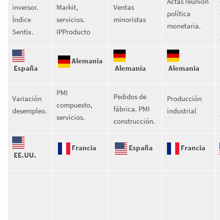
Actas reunión
inversor.
Markit,
Ventas
política
Índice
servicios.
minoristas
monetaria.
Sentix.
IPProducto
Alemania
España
Alemania
Alemania
PMI
Pedidos de
Variación
Producción
compuesto,
fábrica. PMI
desempleo.
industrial
servicios.
construcción.
Francia
España
Francia
EE.UU.