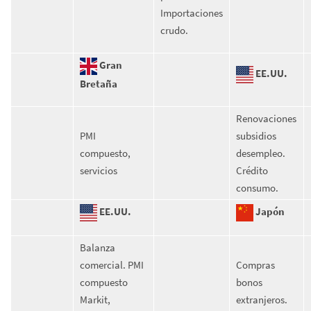
Importaciones
crudo.
Gran
EE.UU.
Bretaña
Renovaciones
PMI
subsidios
compuesto,
desempleo.
servicios
Crédito
consumo.
EE.UU.
Japón
Balanza
comercial. PMI
Compras
compuesto
bonos
Markit,
extranjeros.