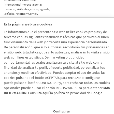
internacional merece la pena:
mercado, visitantes, costes, agenda,
logística, retorno y Comex.
Esta página web usa cookies
Etiquetas
Te informamos que el presente sitio web utiliza cookies propias y de
terceros con las siguientes finalidades: Técnicas que permiten el buen
Actualidad
(514)
funcionamiento de la web y ofrecerte una experiencia personalizada.
De personalización, que si lo autorizas, recordarán tus preferencias en
Internacional
(490)
el sitio web. Estadísticas, que si lo autorizas, analizarán tu visita al sitio
Empresa
(138)
web con fines estadísticos. De marketing o publicidad
comportamental las cuales analizarán tu visita al sitio web con la
Recomendaciones
(41)
finalidad de analizar tu perfil, ofrecerte publicidad, personalizar los
anuncios y medir su efectividad. Puedes aceptar el uso de todas las
Internacional - Cloned
(8)
cookies pulsando el botón ACEPTAR, para rechazar o configurar
Actualidad - Cloned
(8)
puede pulsar el botón CONFIGURAR y, para rechazar todas las cookies
opcionales puede pulsar el botón RECHAZAR. Pulsa para obtener
MÁS
INFORMACIÓN
. Consulta
aquí
la política de privacidad de Google.
Configurar