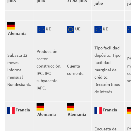
julio
julio
27 de julio
julio
ju
UE
UE
UE
Alemania
Tipo facilidad
Producción
Subasta 12
depósito. Tipo
sector
P
meses.
facilidad
construcción.
Cuenta
m
Informe
marginal de
IPC. IPC
corriente.
c
mensual
crédito.
subyacente.
se
Bundesbank.
Decisión tipos
IAPC.
de interés.
Francia
Francia
Alemania
Alemania
Encuesta de
P