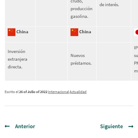
crudo,
de interés.
producción
gasolina.
China
China
IP
Inversión
Nuevos
s
extranjera
préstamos.
P
directa.
m
Escrito el
26 of Julio of 2022
Internacional
Actualidad
Anterior
Siguiente