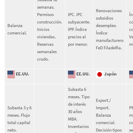
semanas.
Renovaciones
Permisos
IPC. IPC
Ín
subsidios
construcción.
subyacente.
c
Balanza
desempleo.
Inicios
IPP. Índice
c
comercial.
Índice
viviendas.
precios al
V
manufacturero
Reservas
por menor.
mi
FeD Filadelfia.
semanales
crudo.
EE.UU.
EE.UU.
Japón
Subasta 6
meses. Tipo
Export./
de interés
Subasta 3 y 6
Import.
P
30 años
meses. Flujo
Balanza
m
MBA.
total capital
comercial.
c
Inventarios
neto.
Decisión tipos
se