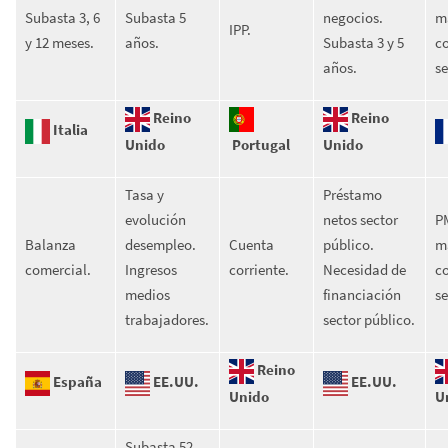
Subasta 3, 6
Subasta 5
negocios.
m
IPP.
y 12 meses.
años.
Subasta 3 y 5
c
años.
se
Reino
Reino
Italia
Unido
Portugal
Unido
Tasa y
Préstamo
evolución
netos sector
P
Balanza
desempleo.
Cuenta
público.
m
comercial.
Ingresos
corriente.
Necesidad de
c
medios
financiación
se
trabajadores.
sector público.
Reino
España
EE.UU.
EE.UU.
Unido
U
Subasta 52