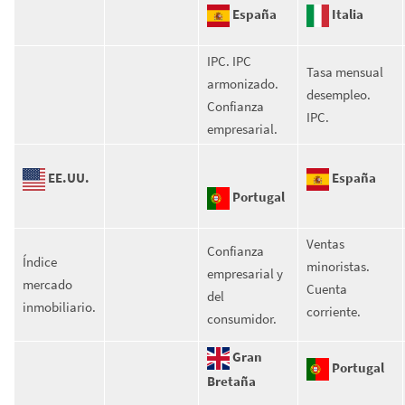
España
Italia
IPC. IPC
Tasa mensual
armonizado.
desempleo.
Confianza
IPC.
empresarial.
EE.UU.
España
Portugal
Ventas
Confianza
Índice
minoristas.
empresarial y
mercado
Cuenta
del
inmobiliario.
corriente.
consumidor.
Gran
Portugal
Bretaña