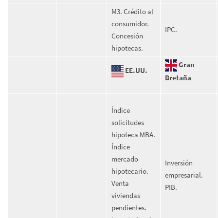
M3. Crédito al
consumidor.
IPC.
Concesión
hipotecas.
Gran
EE.UU.
Bretaña
Índice
solicitudes
hipoteca MBA.
Índice
mercado
Inversión
hipotecario.
empresarial.
Venta
PIB.
viviendas
pendientes.