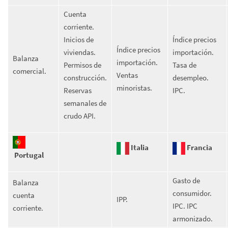
Cuenta
corriente.
Inicios de
Índice precios
Índice precios
viviendas.
importación.
Balanza
importación.
Permisos de
Tasa de
comercial.
Ventas
construcción.
desempleo.
minoristas.
Reservas
IPC.
semanales de
crudo API.
Italia
Francia
Portugal
Gasto de
Balanza
consumidor.
cuenta
IPP.
IPC. IPC
corriente.
armonizado.