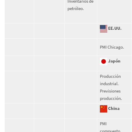
Inventarios de
petróleo.
EE.UU.
PMI Chicago.
Japón
Producción
industrial.
Previsiones
producción.
China
PMI
compuesto,