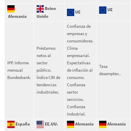
Reino
UE
UE
Alemania
Unido
Confianza de
empresas y
consumidores.
Préstamos
Clima
netos al
empresarial.
IPP. Informe
sector
Expectativas
Tasa
mensual
público.
de inflación al
desempleo..
Bundesbank.
Índice CBI de
consumo.
tendencias
Confianza
industriales.
sector
servicios.
Confianza
Industrial.
España
EE.UU.
Alemania
Alemania