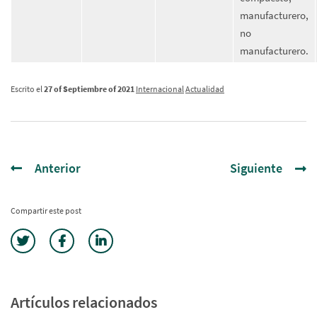
manufacturero,
no
manufacturero.
Escrito el
27 of Septiembre of 2021
Internacional
Actualidad
Anterior
Siguiente
Compartir este post
Artículos relacionados