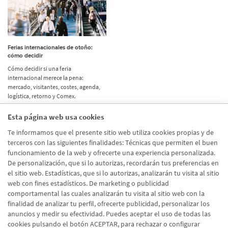
Ferias internacionales de otoño:
cómo decidir
Cómo decidir si una feria
internacional merece la pena:
mercado, visitantes, costes, agenda,
logística, retorno y Comex.
Esta página web usa cookies
Etiquetas
Te informamos que el presente sitio web utiliza cookies propias y de
terceros con las siguientes finalidades: Técnicas que permiten el buen
Actualidad
(514)
funcionamiento de la web y ofrecerte una experiencia personalizada.
De personalización, que si lo autorizas, recordarán tus preferencias en
Internacional
(490)
el sitio web. Estadísticas, que si lo autorizas, analizarán tu visita al sitio
Empresa
(138)
web con fines estadísticos. De marketing o publicidad
comportamental las cuales analizarán tu visita al sitio web con la
Recomendaciones
(41)
finalidad de analizar tu perfil, ofrecerte publicidad, personalizar los
anuncios y medir su efectividad. Puedes aceptar el uso de todas las
Internacional - Cloned
(8)
cookies pulsando el botón ACEPTAR, para rechazar o configurar