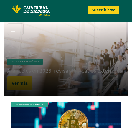
Pasar al contenido principal
Suscribirme
ACTUALIDAD ECONÓMICA
Aranceles en 2026: revisar mercados exteriores
Ver más
ACTUALIDAD ECONÓMICA