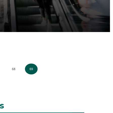
68
69
s