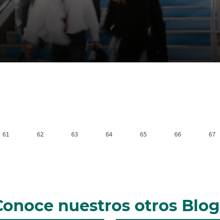
r
61
62
63
64
65
66
67
Conoce nuestros otros Blog