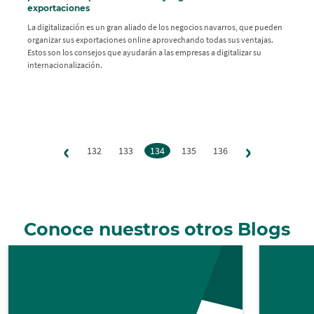
exportaciones
La digitalización es un gran aliado de los negocios navarros, que pueden
organizar sus exportaciones online aprovechando todas sus ventajas.
Estos son los consejos que ayudarán a las empresas a digitalizar su
internacionalización.
Página
Sigui
‹
›
Paginación
132
133
134
135
136
anterior
págin
Conoce nuestros otros Blogs