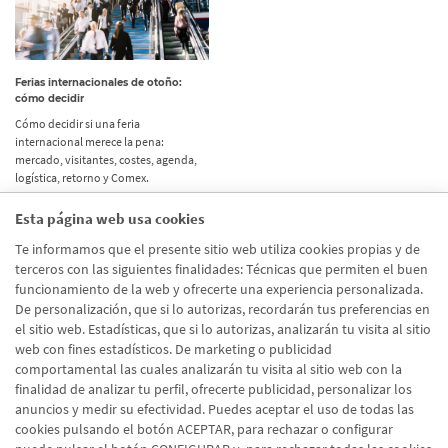
Ferias internacionales de otoño:
cómo decidir
Cómo decidir si una feria
internacional merece la pena:
mercado, visitantes, costes, agenda,
logística, retorno y Comex.
Esta página web usa cookies
Etiquetas
Te informamos que el presente sitio web utiliza cookies propias y de
terceros con las siguientes finalidades: Técnicas que permiten el buen
Actualidad
(514)
funcionamiento de la web y ofrecerte una experiencia personalizada.
De personalización, que si lo autorizas, recordarán tus preferencias en
Internacional
(490)
el sitio web. Estadísticas, que si lo autorizas, analizarán tu visita al sitio
Empresa
(138)
web con fines estadísticos. De marketing o publicidad
comportamental las cuales analizarán tu visita al sitio web con la
Recomendaciones
(41)
finalidad de analizar tu perfil, ofrecerte publicidad, personalizar los
anuncios y medir su efectividad. Puedes aceptar el uso de todas las
Internacional - Cloned
(8)
cookies pulsando el botón ACEPTAR, para rechazar o configurar
Actualidad - Cloned
(8)