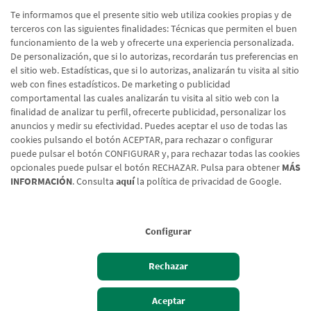
Etiquetas
Te informamos que el presente sitio web utiliza cookies propias y de
terceros con las siguientes finalidades: Técnicas que permiten el buen
Actualidad
(514)
funcionamiento de la web y ofrecerte una experiencia personalizada.
De personalización, que si lo autorizas, recordarán tus preferencias en
Internacional
(490)
el sitio web. Estadísticas, que si lo autorizas, analizarán tu visita al sitio
Empresa
(138)
web con fines estadísticos. De marketing o publicidad
comportamental las cuales analizarán tu visita al sitio web con la
Recomendaciones
(41)
finalidad de analizar tu perfil, ofrecerte publicidad, personalizar los
anuncios y medir su efectividad. Puedes aceptar el uso de todas las
Internacional - Cloned
(8)
cookies pulsando el botón ACEPTAR, para rechazar o configurar
Actualidad - Cloned
(8)
puede pulsar el botón CONFIGURAR y, para rechazar todas las cookies
opcionales puede pulsar el botón RECHAZAR. Pulsa para obtener
MÁS
INFORMACIÓN
. Consulta
aquí
la política de privacidad de Google.
Configurar
Aviso legal
Rechazar
Política de cookies
Protección de Datos
Aceptar