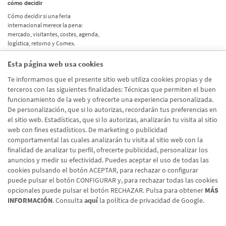
cómo decidir
Cómo decidir si una feria
internacional merece la pena:
mercado, visitantes, costes, agenda,
logística, retorno y Comex.
Esta página web usa cookies
Etiquetas
Te informamos que el presente sitio web utiliza cookies propias y de
terceros con las siguientes finalidades: Técnicas que permiten el buen
Actualidad
(514)
funcionamiento de la web y ofrecerte una experiencia personalizada.
De personalización, que si lo autorizas, recordarán tus preferencias en
Internacional
(490)
el sitio web. Estadísticas, que si lo autorizas, analizarán tu visita al sitio
Empresa
(138)
web con fines estadísticos. De marketing o publicidad
comportamental las cuales analizarán tu visita al sitio web con la
Recomendaciones
(41)
finalidad de analizar tu perfil, ofrecerte publicidad, personalizar los
anuncios y medir su efectividad. Puedes aceptar el uso de todas las
Internacional - Cloned
(8)
cookies pulsando el botón ACEPTAR, para rechazar o configurar
Actualidad - Cloned
(8)
puede pulsar el botón CONFIGURAR y, para rechazar todas las cookies
opcionales puede pulsar el botón RECHAZAR. Pulsa para obtener
MÁS
INFORMACIÓN
. Consulta
aquí
la política de privacidad de Google.