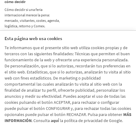
cómo decidir
Cómo decidir si una feria
internacional merece la pena:
mercado, visitantes, costes, agenda,
logística, retorno y Comex.
Esta página web usa cookies
Etiquetas
Te informamos que el presente sitio web utiliza cookies propias y de
terceros con las siguientes finalidades: Técnicas que permiten el buen
Actualidad
(514)
funcionamiento de la web y ofrecerte una experiencia personalizada.
De personalización, que si lo autorizas, recordarán tus preferencias en
Internacional
(490)
el sitio web. Estadísticas, que si lo autorizas, analizarán tu visita al sitio
Empresa
(138)
web con fines estadísticos. De marketing o publicidad
comportamental las cuales analizarán tu visita al sitio web con la
Recomendaciones
(41)
finalidad de analizar tu perfil, ofrecerte publicidad, personalizar los
anuncios y medir su efectividad. Puedes aceptar el uso de todas las
Internacional - Cloned
(8)
cookies pulsando el botón ACEPTAR, para rechazar o configurar
Actualidad - Cloned
(8)
puede pulsar el botón CONFIGURAR y, para rechazar todas las cookies
opcionales puede pulsar el botón RECHAZAR. Pulsa para obtener
MÁS
INFORMACIÓN
. Consulta
aquí
la política de privacidad de Google.