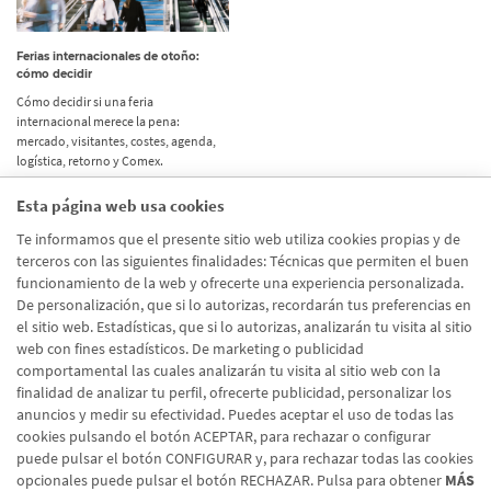
Ferias internacionales de otoño:
cómo decidir
Cómo decidir si una feria
internacional merece la pena:
mercado, visitantes, costes, agenda,
logística, retorno y Comex.
Esta página web usa cookies
Etiquetas
Te informamos que el presente sitio web utiliza cookies propias y de
terceros con las siguientes finalidades: Técnicas que permiten el buen
Actualidad
(514)
funcionamiento de la web y ofrecerte una experiencia personalizada.
De personalización, que si lo autorizas, recordarán tus preferencias en
Internacional
(490)
el sitio web. Estadísticas, que si lo autorizas, analizarán tu visita al sitio
Empresa
(138)
web con fines estadísticos. De marketing o publicidad
comportamental las cuales analizarán tu visita al sitio web con la
Recomendaciones
(41)
finalidad de analizar tu perfil, ofrecerte publicidad, personalizar los
anuncios y medir su efectividad. Puedes aceptar el uso de todas las
Internacional - Cloned
(8)
cookies pulsando el botón ACEPTAR, para rechazar o configurar
Actualidad - Cloned
(8)
puede pulsar el botón CONFIGURAR y, para rechazar todas las cookies
opcionales puede pulsar el botón RECHAZAR. Pulsa para obtener
MÁS