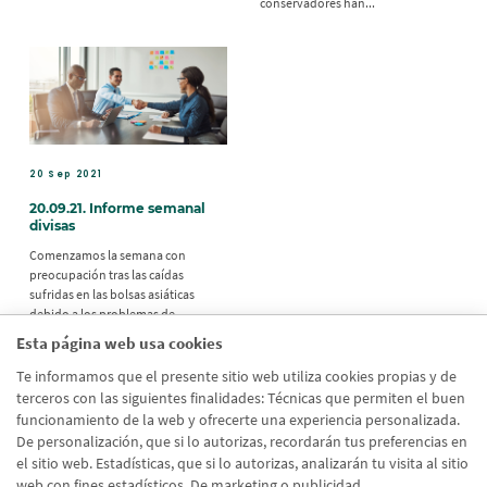
conservadores han...
20 Sep 2021
20.09.21. Informe semanal
divisas
Comenzamos la semana con
preocupación tras las caídas
sufridas en las bolsas asiáticas
debido a los problemas de
Evergrande, el gigante inmobiliario
Esta página web usa cookies
chino. Las Bolsas europeas se
preparan para una apertura con
Te informamos que el presente sitio web utiliza cookies propias y de
fuertes caídas después de...
terceros con las siguientes finalidades: Técnicas que permiten el buen
funcionamiento de la web y ofrecerte una experiencia personalizada.
De personalización, que si lo autorizas, recordarán tus preferencias en
el sitio web. Estadísticas, que si lo autorizas, analizarán tu visita al sitio
web con fines estadísticos. De marketing o publicidad