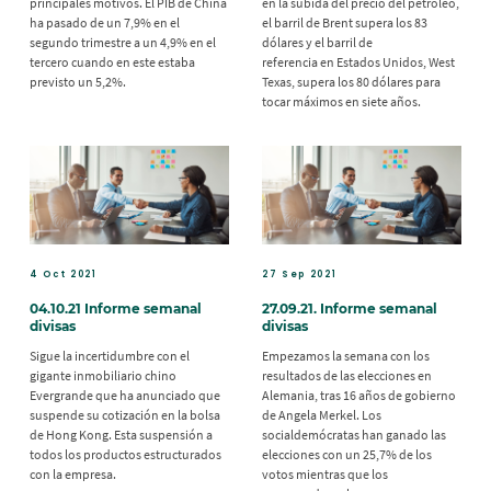
principales motivos. El PIB de China
en la subida del precio del petróleo,
ha pasado de un 7,9% en el
el barril de Brent supera los 83
segundo trimestre a un 4,9% en el
dólares y el barril de
tercero cuando en este estaba
referencia en Estados Unidos, West
previsto un 5,2%.
Texas, supera los 80 dólares para
tocar máximos en siete años.
4 Oct 2021
27 Sep 2021
04.10.21 Informe semanal
27.09.21. Informe semanal
divisas
divisas
Sigue la incertidumbre con el
Empezamos la semana con los
gigante inmobiliario chino
resultados de las elecciones en
Evergrande que ha anunciado que
Alemania, tras 16 años de gobierno
suspende su cotización en la bolsa
de Angela Merkel. Los
de Hong Kong. Esta suspensión a
socialdemócratas han ganado las
todos los productos estructurados
elecciones con un 25,7% de los
con la empresa.
votos mientras que los