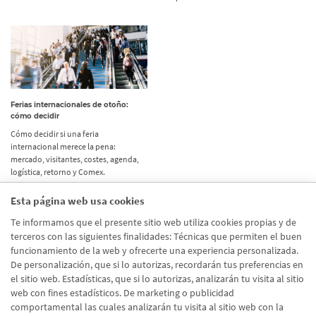
Ferias internacionales de otoño:
cómo decidir
Cómo decidir si una feria
internacional merece la pena:
mercado, visitantes, costes, agenda,
logística, retorno y Comex.
Esta página web usa cookies
Etiquetas
Te informamos que el presente sitio web utiliza cookies propias y de
terceros con las siguientes finalidades: Técnicas que permiten el buen
Actualidad
(514)
funcionamiento de la web y ofrecerte una experiencia personalizada.
De personalización, que si lo autorizas, recordarán tus preferencias en
Internacional
(490)
el sitio web. Estadísticas, que si lo autorizas, analizarán tu visita al sitio
Empresa
(138)
web con fines estadísticos. De marketing o publicidad
comportamental las cuales analizarán tu visita al sitio web con la
Recomendaciones
(41)