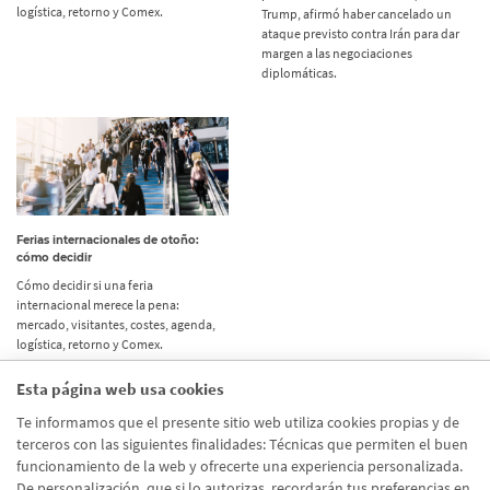
logística, retorno y Comex.
Trump, afirmó haber cancelado un
ataque previsto contra Irán para dar
margen a las negociaciones
diplomáticas.
Ferias internacionales de otoño:
cómo decidir
Cómo decidir si una feria
internacional merece la pena:
mercado, visitantes, costes, agenda,
logística, retorno y Comex.
Esta página web usa cookies
Etiquetas
Te informamos que el presente sitio web utiliza cookies propias y de
terceros con las siguientes finalidades: Técnicas que permiten el buen
Actualidad
(514)
funcionamiento de la web y ofrecerte una experiencia personalizada.
De personalización, que si lo autorizas, recordarán tus preferencias en