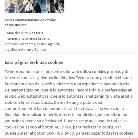
Ferias internacionales de otoño:
cómo decidir
Cómo decidir si una feria
internacional merece la pena:
mercado, visitantes, costes, agenda,
logística, retorno y Comex.
Esta página web usa cookies
Etiquetas
Te informamos que el presente sitio web utiliza cookies propias y de
terceros con las siguientes finalidades: Técnicas que permiten el buen
Actualidad
(514)
funcionamiento de la web y ofrecerte una experiencia personalizada.
De personalización, que si lo autorizas, recordarán tus preferencias en
Internacional
(490)
el sitio web. Estadísticas, que si lo autorizas, analizarán tu visita al sitio
Empresa
(138)
web con fines estadísticos. De marketing o publicidad
comportamental las cuales analizarán tu visita al sitio web con la
Recomendaciones
(41)
finalidad de analizar tu perfil, ofrecerte publicidad, personalizar los
anuncios y medir su efectividad. Puedes aceptar el uso de todas las
Internacional - Cloned
(8)
cookies pulsando el botón ACEPTAR, para rechazar o configurar
Actualidad - Cloned
(8)
puede pulsar el botón CONFIGURAR y, para rechazar todas las cookies