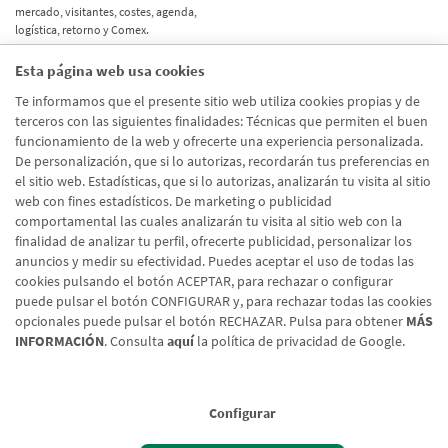
mercado, visitantes, costes, agenda,
logística, retorno y Comex.
Esta página web usa cookies
Etiquetas
Te informamos que el presente sitio web utiliza cookies propias y de
terceros con las siguientes finalidades: Técnicas que permiten el buen
Actualidad
(514)
funcionamiento de la web y ofrecerte una experiencia personalizada.
De personalización, que si lo autorizas, recordarán tus preferencias en
Internacional
(490)
el sitio web. Estadísticas, que si lo autorizas, analizarán tu visita al sitio
Empresa
(138)
web con fines estadísticos. De marketing o publicidad
comportamental las cuales analizarán tu visita al sitio web con la
Recomendaciones
(41)
finalidad de analizar tu perfil, ofrecerte publicidad, personalizar los
anuncios y medir su efectividad. Puedes aceptar el uso de todas las
Internacional - Cloned
(8)
cookies pulsando el botón ACEPTAR, para rechazar o configurar
Actualidad - Cloned
(8)
puede pulsar el botón CONFIGURAR y, para rechazar todas las cookies
opcionales puede pulsar el botón RECHAZAR. Pulsa para obtener
MÁS
INFORMACIÓN
. Consulta
aquí
la política de privacidad de Google.
Configurar