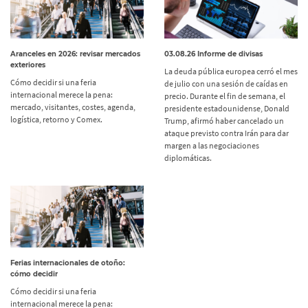
Aranceles en 2026: revisar mercados
03.08.26 Informe de divisas
exteriores
La deuda pública europea cerró el mes
Cómo decidir si una feria
de julio con una sesión de caídas en
internacional merece la pena:
precio. Durante el fin de semana, el
mercado, visitantes, costes, agenda,
presidente estadounidense, Donald
logística, retorno y Comex.
Trump, afirmó haber cancelado un
ataque previsto contra Irán para dar
margen a las negociaciones
diplomáticas.
Ferias internacionales de otoño:
cómo decidir
Cómo decidir si una feria
internacional merece la pena: