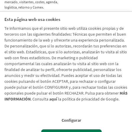
mercado, visitantes, costes, agenda,
logística, retorno y Comex.
Esta página web usa cookies
Etiquetas
Te informamos que el presente sitio web utiliza cookies propias y de
terceros con las siguientes finalidades: Técnicas que permiten el buen
Actualidad
(514)
funcionamiento de la web y ofrecerte una experiencia personalizada.
De personalización, que si lo autorizas, recordarán tus preferencias en
Internacional
(490)
el sitio web. Estadísticas, que si lo autorizas, analizarán tu visita al sitio
Empresa
(138)
web con fines estadísticos. De marketing o publicidad
comportamental las cuales analizarán tu visita al sitio web con la
Recomendaciones
(41)
finalidad de analizar tu perfil, ofrecerte publicidad, personalizar los
anuncios y medir su efectividad. Puedes aceptar el uso de todas las
Internacional - Cloned
(8)
cookies pulsando el botón ACEPTAR, para rechazar o configurar
Actualidad - Cloned
(8)
puede pulsar el botón CONFIGURAR y, para rechazar todas las cookies
opcionales puede pulsar el botón RECHAZAR. Pulsa para obtener
MÁS
INFORMACIÓN
. Consulta
aquí
la política de privacidad de Google.
Configurar