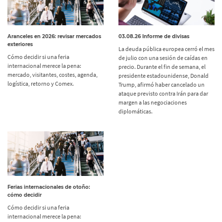
Aranceles en 2026: revisar mercados
03.08.26 Informe de divisas
exteriores
La deuda pública europea cerró el mes
Cómo decidir si una feria
de julio con una sesión de caídas en
internacional merece la pena:
precio. Durante el fin de semana, el
mercado, visitantes, costes, agenda,
presidente estadounidense, Donald
logística, retorno y Comex.
Trump, afirmó haber cancelado un
ataque previsto contra Irán para dar
margen a las negociaciones
diplomáticas.
Ferias internacionales de otoño:
cómo decidir
Cómo decidir si una feria
internacional merece la pena: