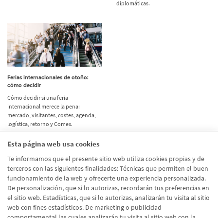
diplomáticas.
Ferias internacionales de otoño:
cómo decidir
Cómo decidir si una feria
internacional merece la pena:
mercado, visitantes, costes, agenda,
logística, retorno y Comex.
Esta página web usa cookies
Etiquetas
Te informamos que el presente sitio web utiliza cookies propias y de
terceros con las siguientes finalidades: Técnicas que permiten el buen
Actualidad
(514)
funcionamiento de la web y ofrecerte una experiencia personalizada.
De personalización, que si lo autorizas, recordarán tus preferencias en
Internacional
(490)
el sitio web. Estadísticas, que si lo autorizas, analizarán tu visita al sitio
Empresa
(138)
web con fines estadísticos. De marketing o publicidad
comportamental las cuales analizarán tu visita al sitio web con la